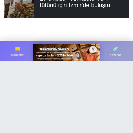
tütünü için İzmir'de buluştu
Mansetler
Çok Okunanlar
Son Dakika
Yazarlar
Ege İhracatçı Birlikleri temmuz ayında
ihracatını yüzde 7’lik artışla 1 milyar 634 milyon
dolardan 1 milyar 746 milyon dolara taşıdı ve
aylık bazda tarihinin en yüksek ihracat
rakamına imza attı.