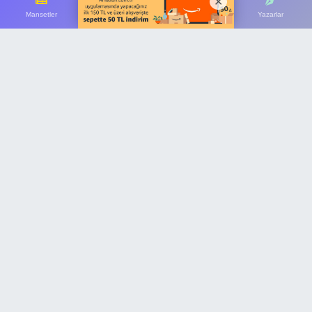
Galatasaray'ın, Lokomotiv Moskova forması
Mansetler
Çok Okunanlar
Son Dakika
Yazarlar
giyen Aleksey Batrakov ile sözleşme
şartlarında anlaşma sağladığı öne sürülürken,
sarı-kırmızılı kulübün Rus ekibine resmi ilgi
mektubu gönderdiği ve transfer görüşmelerinin
başladığı bildirildi.
Galatasaray'ın, Aleksey Batrakov transferi için
resmi girişimlerde bulunduğu öne sürüldü.
Edinilen bilgilere göre sarı-kırmızılı yönetim,
oyuncunun kulübü Lokomotiv Moskova'ya
resmi ilgi mektubu gönderdi. Böylece transfer
sürecinin resmen başladığı, iki kulüp arasındaki
görüşmelerin de devam ettiği ifade edildi.